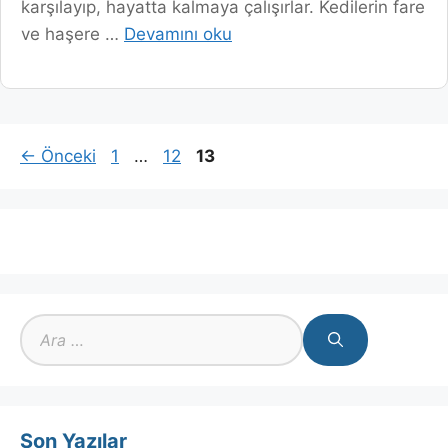
karşılayıp, hayatta kalmaya çalışırlar. Kedilerin fare
ve haşere …
Devamını oku
Sayfa
Sayfa
Sayfa
←
Önceki
1
…
12
13
için
ara
Son Yazılar