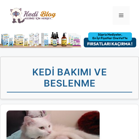
İçeriğe
atla
Menü
KEDI BAKIMI VE
BESLENME