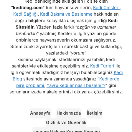
Kedi denildiğinde akla gelen ilk site olan
“kediblog.com”
tüm hayvanseverlerin,
Kedi Cinsleri
,
Kedi Sağlığı
,
Kedi Bakımı ve Beslenme
hakkında en
doğru bilgilere kolaylıkla ulaşmak için girdiği
Kedi
Sitesidir
. Yüzden fazla farklı
“özgün ve uzmanlar
tarafından”
yazılmış Kedilerle ilgili yazıları günde
onbinlerce hayvanseverin okumasını sağlıyoruz.
Sitemizdeki ziyaretçilerin sürekli baktığı ve kullandığı,
yazılardaki
“yorum”
kısmına paylaşmak istediklerinizi yazabilir, kedi
sahipleriyle etkileşime geçebilirsiniz.
Kedi Türleri
ile
ilgili öğrenmek istediğiniz herşeyi bulabileceğiniz
Kedi
Blog
sitesinde aynı zamanda yaşadığınız “
Kedilerde
pire problemi
,
Yavru kediler nasıl beslenir?
” gibi
sorunlarınızada makalelerimizi okuyarak çözebilirsiniz.
Anasayfa
Hakkımızda
İletişim
Gizlilik ve Güvenlik
Hayvan Hakları Koruma Kanunu