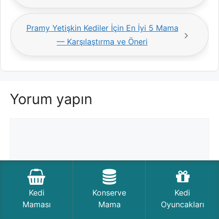
Pramy Yetişkin Kediler İçin En İyi 5 Mama
— Karşılaştırma ve Öneri
Yorum yapın
Yorum
Kedi
Konserve
Kedi
Maması
Mama
Oyuncakları