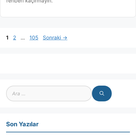
rehberi kaçırmayın.
Sayfa
Sayfa
Sayfa
1
2
…
105
Sonraki
→
için
ara
Son Yazılar