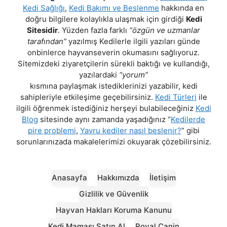
Kedi Sağlığı
,
Kedi Bakımı ve Beslenme
hakkında en
doğru bilgilere kolaylıkla ulaşmak için girdiği
Kedi
Sitesidir
. Yüzden fazla farklı
“özgün ve uzmanlar
tarafından”
yazılmış Kedilerle ilgili yazıları günde
onbinlerce hayvanseverin okumasını sağlıyoruz.
Sitemizdeki ziyaretçilerin sürekli baktığı ve kullandığı,
yazılardaki
“yorum”
kısmına paylaşmak istediklerinizi yazabilir, kedi
sahipleriyle etkileşime geçebilirsiniz.
Kedi Türleri
ile
ilgili öğrenmek istediğiniz herşeyi bulabileceğiniz
Kedi
Blog
sitesinde aynı zamanda yaşadığınız “
Kedilerde
pire problemi
,
Yavru kediler nasıl beslenir?
” gibi
sorunlarınızada makalelerimizi okuyarak çözebilirsiniz.
Anasayfa
Hakkımızda
İletişim
Gizlilik ve Güvenlik
Hayvan Hakları Koruma Kanunu
Kedi Maması Satın Al
Royal Canin