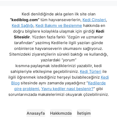
Kedi denildiğinde akla gelen ilk site olan
“kediblog.com”
tüm hayvanseverlerin,
Kedi Cinsleri
,
Kedi Sağlığı
,
Kedi Bakımı ve Beslenme
hakkında en
doğru bilgilere kolaylıkla ulaşmak için girdiği
Kedi
Sitesidir
. Yüzden fazla farklı
“özgün ve uzmanlar
tarafından”
yazılmış Kedilerle ilgili yazıları günde
onbinlerce hayvanseverin okumasını sağlıyoruz.
Sitemizdeki ziyaretçilerin sürekli baktığı ve kullandığı,
yazılardaki
“yorum”
kısmına paylaşmak istediklerinizi yazabilir, kedi
sahipleriyle etkileşime geçebilirsiniz.
Kedi Türleri
ile
ilgili öğrenmek istediğiniz herşeyi bulabileceğiniz
Kedi
Blog
sitesinde aynı zamanda yaşadığınız “
Kedilerde
pire problemi
,
Yavru kediler nasıl beslenir?
” gibi
sorunlarınızada makalelerimizi okuyarak çözebilirsiniz.
Anasayfa
Hakkımızda
İletişim