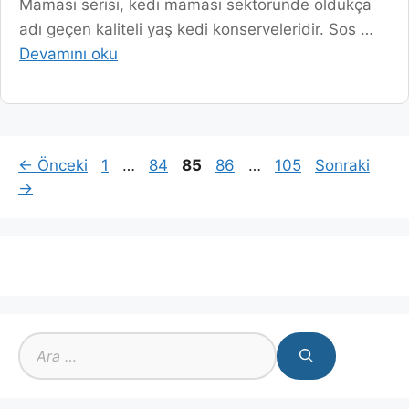
Maması serisi, kedi maması sektöründe oldukça
adı geçen kaliteli yaş kedi konserveleridir. Sos …
Devamını oku
Sayfa
Sayfa
Sayfa
Sayfa
Sayfa
←
Önceki
1
…
84
85
86
…
105
Sonraki
→
için
ara