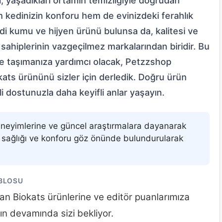
ı, yaşadıkları ortamın temizliğiyle doğrudan
 hem kedinizin konforu hem de evinizdeki ferahlık
kedi kumu ve hijyen ürünü bulunsa da, kalitesi ve
i sahiplerinin vazgeçilmez markalarından biridir. Bu
ye taşımanıza yardımcı olacak, Petzzshop
okats ürününü sizler için derledik. Doğru ürün
i dostunuzla daha keyifli anlar yaşayın.
deneyimlerine ve güncel araştırmalara dayanarak
in sağlığı ve konforu göz önünde bulundurularak
ABLOSU
n Biokats ürünlerine ve editör puanlarımıza
nın devamında sizi bekliyor.