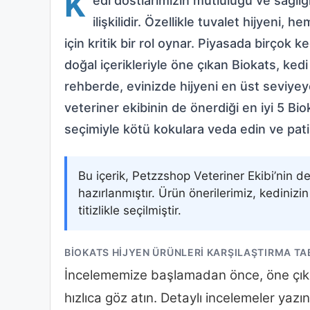
K
edi dostlarımızın mutluluğu ve sağlığ
ilişkilidir. Özellikle tuvalet hijyeni,
için kritik bir rol oynar. Piyasada birçok 
doğal içerikleriyle öne çıkan Biokats, ked
rehberde, evinizde hijyeni en üst seviye
veteriner ekibinin de önerdiği en iyi 5 Bi
seçimiyle kötü kokulara veda edin ve patil
Bu içerik, Petzzshop Veteriner Ekibi’nin 
hazırlanmıştır. Ürün önerilerimiz, kediniz
titizlikle seçilmiştir.
BIOKATS HIJYEN ÜRÜNLERI KARŞILAŞTIRMA T
İncelememize başlamadan önce, öne çıka
hızlıca göz atın. Detaylı incelemeler yazı