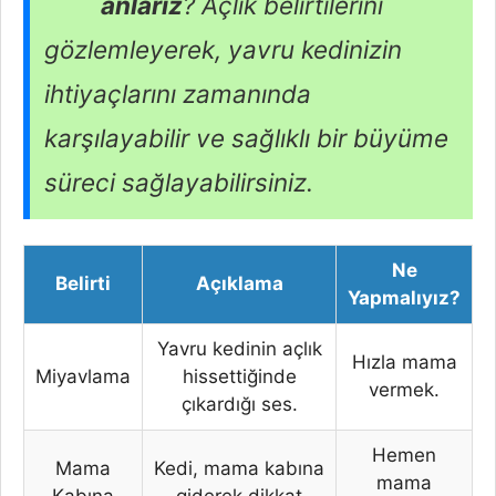
anlarız
? Açlık belirtilerini
gözlemleyerek, yavru kedinizin
ihtiyaçlarını zamanında
karşılayabilir ve sağlıklı bir büyüme
süreci sağlayabilirsiniz.
Ne
Belirti
Açıklama
Yapmalıyız?
Yavru kedinin açlık
Hızla mama
Miyavlama
hissettiğinde
vermek.
çıkardığı ses.
Hemen
Mama
Kedi, mama kabına
mama
Kabına
giderek dikkat