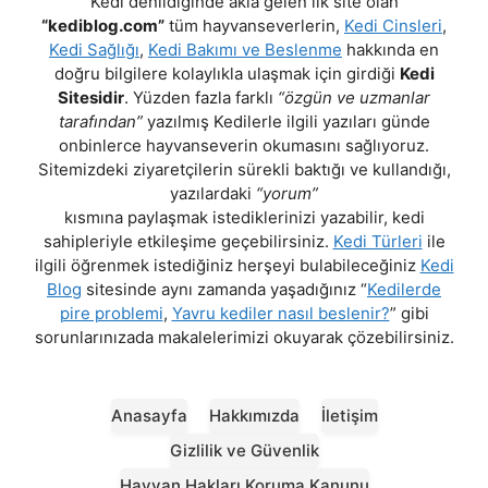
Kedi denildiğinde akla gelen ilk site olan
“kediblog.com”
tüm hayvanseverlerin,
Kedi Cinsleri
,
Kedi Sağlığı
,
Kedi Bakımı ve Beslenme
hakkında en
doğru bilgilere kolaylıkla ulaşmak için girdiği
Kedi
Sitesidir
. Yüzden fazla farklı
“özgün ve uzmanlar
tarafından”
yazılmış Kedilerle ilgili yazıları günde
onbinlerce hayvanseverin okumasını sağlıyoruz.
Sitemizdeki ziyaretçilerin sürekli baktığı ve kullandığı,
yazılardaki
“yorum”
kısmına paylaşmak istediklerinizi yazabilir, kedi
sahipleriyle etkileşime geçebilirsiniz.
Kedi Türleri
ile
ilgili öğrenmek istediğiniz herşeyi bulabileceğiniz
Kedi
Blog
sitesinde aynı zamanda yaşadığınız “
Kedilerde
pire problemi
,
Yavru kediler nasıl beslenir?
” gibi
sorunlarınızada makalelerimizi okuyarak çözebilirsiniz.
Anasayfa
Hakkımızda
İletişim
Gizlilik ve Güvenlik
Hayvan Hakları Koruma Kanunu