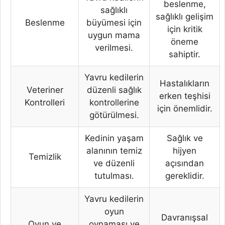
beslenme,
sağlıklı
sağlıklı gelişim
Beslenme
büyümesi için
için kritik
uygun mama
öneme
verilmesi.
sahiptir.
Yavru kedilerin
Hastalıkların
Veteriner
düzenli sağlık
erken teşhisi
Kontrolleri
kontrollerine
için önemlidir.
götürülmesi.
Kedinin yaşam
Sağlık ve
alanının temiz
hijyen
Temizlik
ve düzenli
açısından
tutulması.
gereklidir.
Yavru kedilerin
oyun
Davranışsal
Oyun ve
oynaması ve