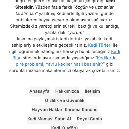
doğru bilgilere kolaylıkla ulaşmak için girdiği
Kedi
Sitesidir
. Yüzden fazla farklı
“özgün ve uzmanlar
tarafından”
yazılmış Kedilerle ilgili yazıları günde
onbinlerce hayvanseverin okumasını sağlıyoruz.
Sitemizdeki ziyaretçilerin sürekli baktığı ve kullandığı,
yazılardaki
“yorum”
kısmına paylaşmak istediklerinizi yazabilir, kedi
sahipleriyle etkileşime geçebilirsiniz.
Kedi Türleri
ile
ilgili öğrenmek istediğiniz herşeyi bulabileceğiniz
Kedi
Blog
sitesinde aynı zamanda yaşadığınız “
Kedilerde
pire problemi
,
Yavru kediler nasıl beslenir?
” gibi
sorunlarınızada makalelerimizi okuyarak çözebilirsiniz.
Anasayfa
Hakkımızda
İletişim
Gizlilik ve Güvenlik
Hayvan Hakları Koruma Kanunu
Kedi Maması Satın Al
Royal Canin
Kedi Kuaförü