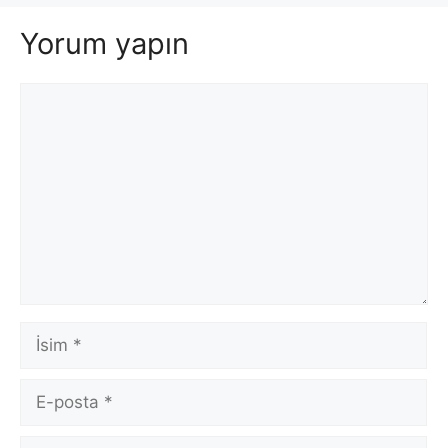
Yorum yapın
Yorum
İsim
E-
posta
İnternet