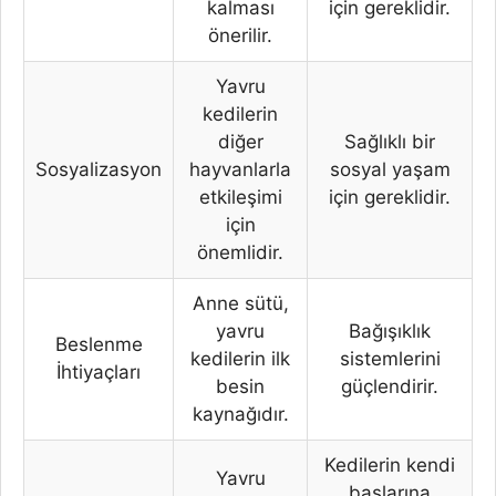
kalması
için gereklidir.
önerilir.
Yavru
kedilerin
diğer
Sağlıklı bir
Sosyalizasyon
hayvanlarla
sosyal yaşam
etkileşimi
için gereklidir.
için
önemlidir.
Anne sütü,
yavru
Bağışıklık
Beslenme
kedilerin ilk
sistemlerini
İhtiyaçları
besin
güçlendirir.
kaynağıdır.
Kedilerin kendi
Yavru
başlarına