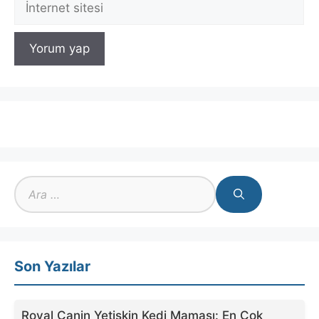
sitesi
için
ara
Son Yazılar
Royal Canin Yetişkin Kedi Maması: En Çok