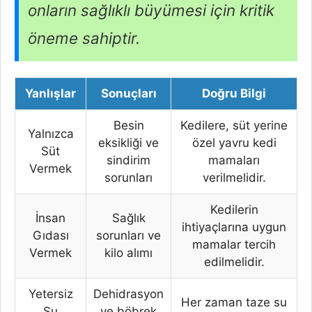
onların sağlıklı büyümesi için kritik
öneme sahiptir.
Yanlışlar
Sonuçları
Doğru Bilgi
Besin
Kedilere, süt yerine
Yalnızca
eksikliği ve
özel yavru kedi
Süt
sindirim
mamaları
Vermek
sorunları
verilmelidir.
Kedilerin
İnsan
Sağlık
ihtiyaçlarına uygun
Gıdası
sorunları ve
mamalar tercih
Vermek
kilo alımı
edilmelidir.
Yetersiz
Dehidrasyon
Her zaman taze su
Su
ve böbrek