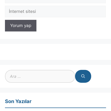
posta
İnternet
sitesi
için
ara
Son Yazılar