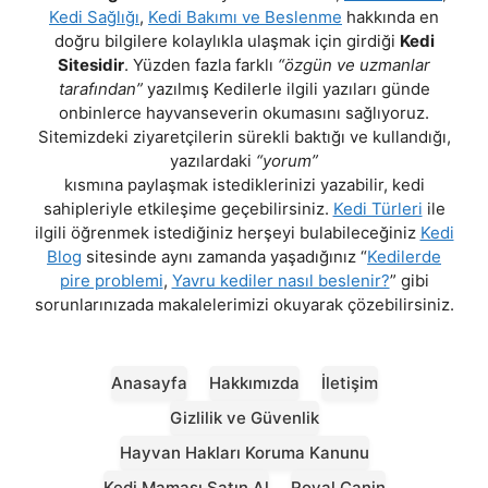
Kedi Sağlığı
,
Kedi Bakımı ve Beslenme
hakkında en
doğru bilgilere kolaylıkla ulaşmak için girdiği
Kedi
Sitesidir
. Yüzden fazla farklı
“özgün ve uzmanlar
tarafından”
yazılmış Kedilerle ilgili yazıları günde
onbinlerce hayvanseverin okumasını sağlıyoruz.
Sitemizdeki ziyaretçilerin sürekli baktığı ve kullandığı,
yazılardaki
“yorum”
kısmına paylaşmak istediklerinizi yazabilir, kedi
sahipleriyle etkileşime geçebilirsiniz.
Kedi Türleri
ile
ilgili öğrenmek istediğiniz herşeyi bulabileceğiniz
Kedi
Blog
sitesinde aynı zamanda yaşadığınız “
Kedilerde
pire problemi
,
Yavru kediler nasıl beslenir?
” gibi
sorunlarınızada makalelerimizi okuyarak çözebilirsiniz.
Anasayfa
Hakkımızda
İletişim
Gizlilik ve Güvenlik
Hayvan Hakları Koruma Kanunu
Kedi Maması Satın Al
Royal Canin