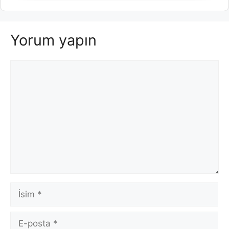
Yorum yapın
Yorum
İsim
E-