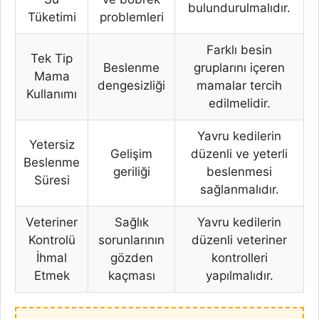
bulundurulmalıdır.
Tüketimi
problemleri
Farklı besin
Tek Tip
Beslenme
gruplarını içeren
Mama
dengesizliği
mamalar tercih
Kullanımı
edilmelidir.
Yavru kedilerin
Yetersiz
Gelişim
düzenli ve yeterli
Beslenme
geriliği
beslenmesi
Süresi
sağlanmalıdır.
Veteriner
Sağlık
Yavru kedilerin
Kontrolü
sorunlarının
düzenli veteriner
İhmal
gözden
kontrolleri
Etmek
kaçması
yapılmalıdır.