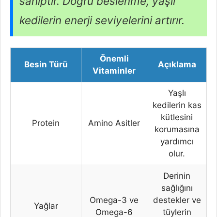
sahiptir. Doğru beslenme, yaşlı
kedilerin enerji seviyelerini artırır.
Önemli
Besin Türü
Açıklama
Vitaminler
Yaşlı
kedilerin kas
kütlesini
Protein
Amino Asitler
korumasına
yardımcı
olur.
Derinin
sağlığını
Omega-3 ve
destekler ve
Yağlar
Omega-6
tüylerin