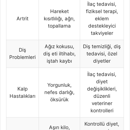
İlaç tedavisi,
Hareket
fiziksel terapi,
Artrit
kısıtlılığı, ağrı,
eklem
topallama
destekleyici
takviyeler
Ağız kokusu,
Diş temizliği, diş
Diş
diş eti iltihabı,
tedavisi, özel
Problemleri
iştah kaybı
diyetler
İlaç tedavisi,
diyet
Yorgunluk,
Kalp
değişiklikleri,
nefes darlığı,
Hastalıkları
düzenli
öksürük
veteriner
kontrolleri
Kontrollü diyet,
Aşırı kilo,