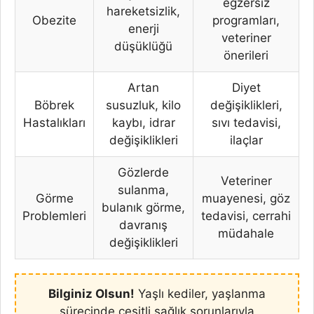
egzersiz
hareketsizlik,
Obezite
programları,
enerji
veteriner
düşüklüğü
önerileri
Artan
Diyet
Böbrek
susuzluk, kilo
değişiklikleri,
Hastalıkları
kaybı, idrar
sıvı tedavisi,
değişiklikleri
ilaçlar
Gözlerde
Veteriner
sulanma,
Görme
muayenesi, göz
bulanık görme,
Problemleri
tedavisi, cerrahi
davranış
müdahale
değişiklikleri
Bilginiz Olsun!
Yaşlı kediler, yaşlanma
sürecinde çeşitli sağlık sorunlarıyla