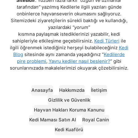
Sitesidir
. Yüzden fazla farklı
“özgün ve uzmanlar
tarafından”
yazılmış Kedilerle ilgili yazıları günde
onbinlerce hayvanseverin okumasını sağlıyoruz.
Sitemizdeki ziyaretçilerin sürekli baktığı ve kullandığı,
yazılardaki
“yorum”
kısmına paylaşmak istediklerinizi yazabilir, kedi
sahipleriyle etkileşime geçebilirsiniz.
Kedi Türleri
ile
ilgili öğrenmek istediğiniz herşeyi bulabileceğiniz
Kedi
Blog
sitesinde aynı zamanda yaşadığınız “
Kedilerde
pire problemi
,
Yavru kediler nasıl beslenir?
” gibi
sorunlarınızada makalelerimizi okuyarak çözebilirsiniz.
Anasayfa
Hakkımızda
İletişim
Gizlilik ve Güvenlik
Hayvan Hakları Koruma Kanunu
Kedi Maması Satın Al
Royal Canin
Kedi Kuaförü