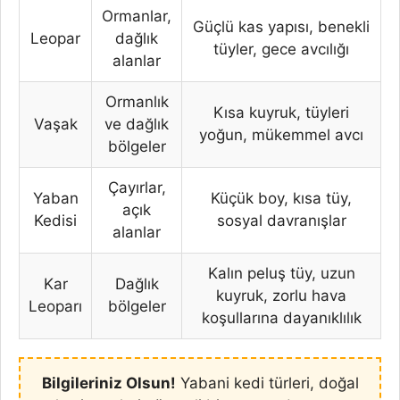
Ormanlar,
Güçlü kas yapısı, benekli
Leopar
dağlık
tüyler, gece avcılığı
alanlar
Ormanlık
Kısa kuyruk, tüyleri
Vaşak
ve dağlık
yoğun, mükemmel avcı
bölgeler
Çayırlar,
Yaban
Küçük boy, kısa tüy,
açık
Kedisi
sosyal davranışlar
alanlar
Kalın peluş tüy, uzun
Kar
Dağlık
kuyruk, zorlu hava
Leoparı
bölgeler
koşullarına dayanıklılık
Bilgileriniz Olsun!
Yabani kedi türleri, doğal