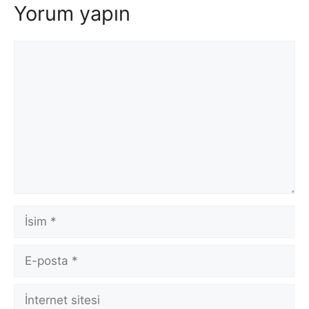
Yorum yapın
Yorum
İsim
E-
posta
İnternet