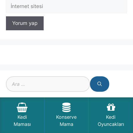
İnternet
sitesi
için
ara
Son Yazılar
Kedi
Konserve
Kedi
Maması
Mama
Oyuncakları