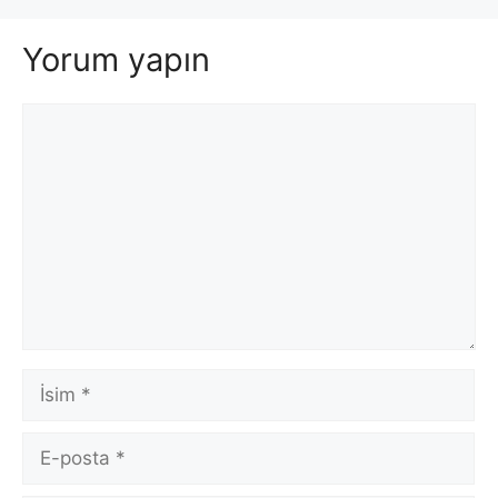
Yorum yapın
Yorum
İsim
E-
posta