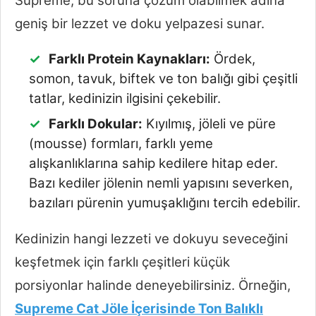
Supreme, bu soruna çözüm olabilmek adına
geniş bir lezzet ve doku yelpazesi sunar.
Farklı Protein Kaynakları:
Ördek,
somon, tavuk, biftek ve ton balığı gibi çeşitli
tatlar, kedinizin ilgisini çekebilir.
Farklı Dokular:
Kıyılmış, jöleli ve püre
(mousse) formları, farklı yeme
alışkanlıklarına sahip kedilere hitap eder.
Bazı kediler jölenin nemli yapısını severken,
bazıları pürenin yumuşaklığını tercih edebilir.
Kedinizin hangi lezzeti ve dokuyu seveceğini
keşfetmek için farklı çeşitleri küçük
porsiyonlar halinde deneyebilirsiniz. Örneğin,
Supreme Cat Jöle İçerisinde Ton Balıklı