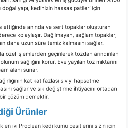
arı, saflığı ve yüksek emiş gücüyle bilinen %100
 doğal yapı, kedinizin hassas patileri için
s ettiğinde anında ve sert topaklar oluşturan
derece kolaylaşır. Dağılmayan, sağlam topaklar,
nın daha uzun süre temiz kalmasını sağlar.
a özel işlemlerden geçirilerek tozdan arındırılan
lunum sağlığını korur. Eve yayılan toz miktarını
am alanı sunar.
ğırlığının kat kat fazlası sıvıyı hapsetme
sını sağlar ve sık değiştirme ihtiyacını ortadan
bir çözüm demektir.
diği Ürünler
ik en iyi Proclean kedi kumu çeşitlerini sizin için