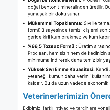
Doğal Bentonit Minerali:
Proclean kuml
doğal bentonit mineralinden üretilir. Bu
yumuşak bir doku sunar.
Mükemmel Topaklanma:
Sıvı ile tema
formülü sayesinde temizlik işlemi son 
geride kirli kum bırakmaz ve kum kabı
%99,5 Tozsuz Formül:
Üretim sırasınd
Proclean, hem sizin hem de kedinizin so
minimuma indirerek daha temiz bir yaş
Yüksek Sıvı Emme Kapasitesi:
Kendi a
yeteneği, kumun daha verimli kullanılma
kaldırır. Bu da uzun vadede ekonomik 
Veterinerlerimizin Öner
Ekibimiz, farklı ihtiyaç ve tercihlere yönel