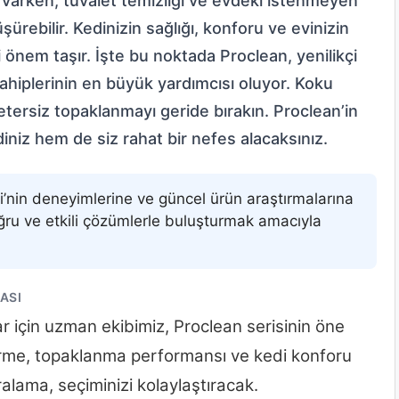
nı varken, tuvalet temizliği ve evdeki istenmeyen
rebilir. Kedinizin sağlığı, konforu ve evinizin
 önem taşır. İşte bu noktada Proclean, yenilikçi
ahiplerinin en büyük yardımcısı oluyor. Koku
etersiz topaklanmayı geride bırakın. Proclean’in
iniz hem de siz rahat bir nefes alacaksınız.
i’nin deneyimlerine ve güncel ürün araştırmalarına
ğru ve etkili çözümlerle buluşturmak amacıyla
ASI
r için uzman ekibimiz, Proclean serisinin öne
derme, topaklanma performansı ve kedi konforu
ıralama, seçiminizi kolaylaştıracak.