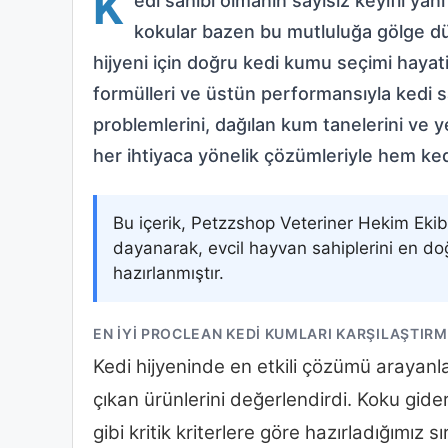
K
edi sahibi olmanın sayısız keyifli ya
kokular bazen bu mutluluğa gölge düşü
hijyeni için doğru kedi kumu seçimi hayati
formülleri ve üstün performansıyla kedi s
problemlerini, dağılan kum tanelerini ve y
her ihtiyaca yönelik çözümleriyle hem ked
Bu içerik, Petzzshop Veteriner Hekim Ekib
dayanarak, evcil hayvan sahiplerini en do
hazırlanmıştır.
EN İYI PROCLEAN KEDI KUMLARI KARŞILAŞTIRM
Kedi hijyeninde en etkili çözümü arayanla
çıkan ürünlerini değerlendirdi. Koku gi
gibi kritik kriterlere göre hazırladığımız s