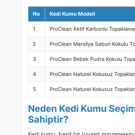
No
Kedi Kumu Modeli
1
ProClean Aktif Karbonlu Topaklan
2
ProClean Marsilya Sabun Kokulu T
3
ProClean Bebek Pudra Kokulu Top
4
ProClean Naturel Kokusuz Topakla
5
ProClean Naturel Kokusuz Topaklan
Neden Kedi Kumu Seçimi
Sahiptir?
Kedi kumu, basit bir tuvalet malzemesind