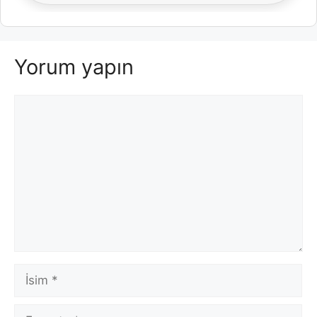
Yorum yapın
Yorum
İsim
E-