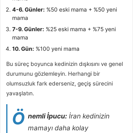
4-6. Günler:
%50 eski mama + %50 yeni
mama
7-9. Günler:
%25 eski mama + %75 yeni
mama
10. Gün:
%100 yeni mama
Bu süreç boyunca kedinizin dışkısını ve genel
durumunu gözlemleyin. Herhangi bir
olumsuzluk fark ederseniz, geçiş sürecini
yavaşlatın.
Ö
nemli İpucu:
İran kedinizin
mamayı daha kolay