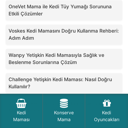
OneVet Mama ile Kedi Tüy Yumağı Sorununa
Etkili Çözümler
Voskes Kedi Mamasını Doğru Kullanma Rehberi:
Adım Adım
Wanpy Yetişkin Kedi Mamasıyla Sağlık ve
Beslenme Sorunlarına Çözüm
Challenge Yetişkin Kedi Maması: Nasıl Doğru
Kullanılır?
Advance Kedi Maması Hakkında Sık Sorulan
Sorular ve Cevaplar
Kedi
Konserve
Kedi
Maması
Mama
Oyuncakları
Ever Clean Kedi Hijyen Ürünü: Karşılaştırmalı