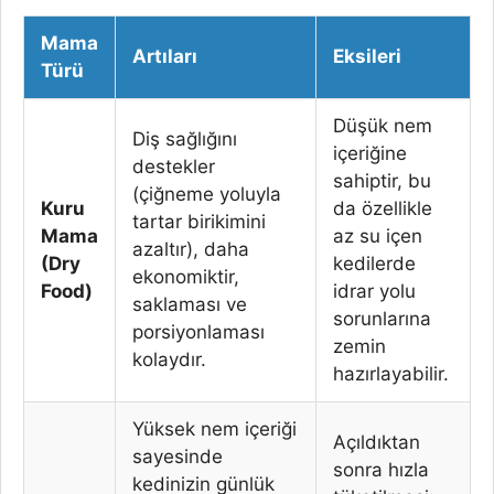
Mama
Artıları
Eksileri
Türü
Düşük nem
Diş sağlığını
içeriğine
destekler
sahiptir, bu
(çiğneme yoluyla
Kuru
da özellikle
tartar birikimini
Mama
az su içen
azaltır), daha
(Dry
kedilerde
ekonomiktir,
Food)
idrar yolu
saklaması ve
sorunlarına
porsiyonlaması
zemin
kolaydır.
hazırlayabilir.
Yüksek nem içeriği
Açıldıktan
sayesinde
sonra hızla
kedinizin günlük