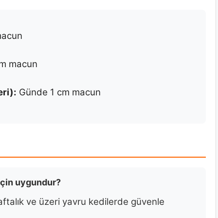
macun
m macun
ri):
Günde 1 cm macun
 için uygundur?
aftalık ve üzeri yavru kedilerde güvenle