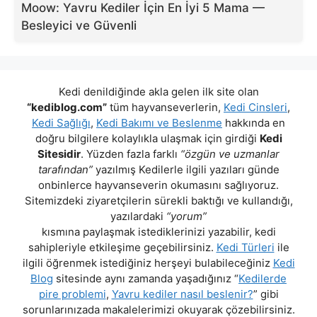
Moow: Yavru Kediler İçin En İyi 5 Mama —
Besleyici ve Güvenli
Kedi denildiğinde akla gelen ilk site olan
“kediblog.com”
tüm hayvanseverlerin,
Kedi Cinsleri
,
Kedi Sağlığı
,
Kedi Bakımı ve Beslenme
hakkında en
doğru bilgilere kolaylıkla ulaşmak için girdiği
Kedi
Sitesidir
. Yüzden fazla farklı
“özgün ve uzmanlar
tarafından”
yazılmış Kedilerle ilgili yazıları günde
onbinlerce hayvanseverin okumasını sağlıyoruz.
Sitemizdeki ziyaretçilerin sürekli baktığı ve kullandığı,
yazılardaki
“yorum”
kısmına paylaşmak istediklerinizi yazabilir, kedi
sahipleriyle etkileşime geçebilirsiniz.
Kedi Türleri
ile
ilgili öğrenmek istediğiniz herşeyi bulabileceğiniz
Kedi
Blog
sitesinde aynı zamanda yaşadığınız “
Kedilerde
pire problemi
,
Yavru kediler nasıl beslenir?
” gibi
sorunlarınızada makalelerimizi okuyarak çözebilirsiniz.