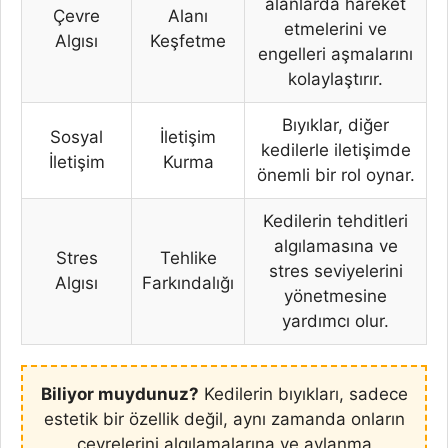
alanlarda hareket
Çevre
Alanı
etmelerini ve
Algısı
Keşfetme
engelleri aşmalarını
kolaylaştırır.
Bıyıklar, diğer
Sosyal
İletişim
kedilerle iletişimde
İletişim
Kurma
önemli bir rol oynar.
Kedilerin tehditleri
algılamasına ve
Stres
Tehlike
stres seviyelerini
Algısı
Farkındalığı
yönetmesine
yardımcı olur.
Biliyor muydunuz?
Kedilerin bıyıkları, sadece
estetik bir özellik değil, aynı zamanda onların
çevrelerini algılamalarına ve avlanma