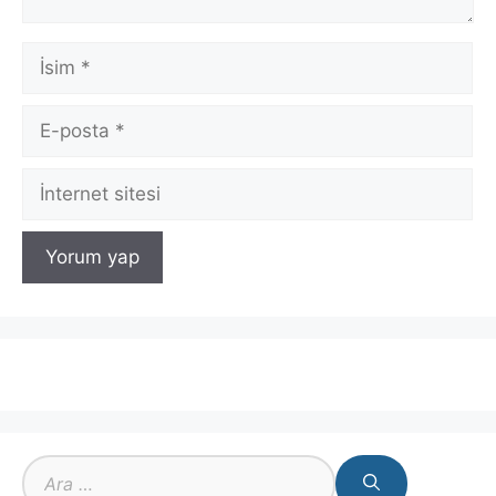
İsim
E-
posta
İnternet
sitesi
için
ara