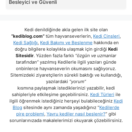
Besleyici ve Güvenli
Kedi denildiğinde akla gelen ilk site olan
“kediblog.com”
tüm hayvanseverlerin,
Kedi Cinsleri
,
Kedi Sağlığı
,
Kedi Bakımı ve Beslenme
hakkında en
doğru bilgilere kolaylıkla ulaşmak için girdiği
Kedi
Sitesidir
. Yüzden fazla farklı
“özgün ve uzmanlar
tarafından”
yazılmış Kedilerle ilgili yazıları günde
onbinlerce hayvanseverin okumasını sağlıyoruz.
Sitemizdeki ziyaretçilerin sürekli baktığı ve kullandığı,
yazılardaki
“yorum”
kısmına paylaşmak istediklerinizi yazabilir, kedi
sahipleriyle etkileşime geçebilirsiniz.
Kedi Türleri
ile
ilgili öğrenmek istediğiniz herşeyi bulabileceğiniz
Kedi
Blog
sitesinde aynı zamanda yaşadığınız “
Kedilerde
pire problemi
,
Yavru kediler nasıl beslenir?
” gibi
sorunlarınızada makalelerimizi okuyarak çözebilirsiniz.