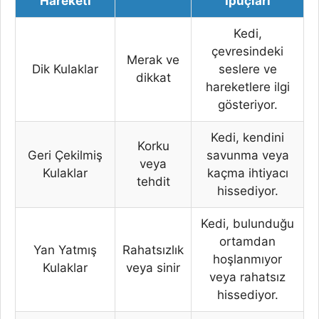
Hareketi
İpuçları
Kedi,
çevresindeki
Merak ve
Dik Kulaklar
seslere ve
dikkat
hareketlere ilgi
gösteriyor.
Kedi, kendini
Korku
Geri Çekilmiş
savunma veya
veya
Kulaklar
kaçma ihtiyacı
tehdit
hissediyor.
Kedi, bulunduğu
ortamdan
Yan Yatmış
Rahatsızlık
hoşlanmıyor
Kulaklar
veya sinir
veya rahatsız
hissediyor.