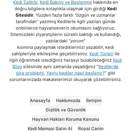
Kedi Sağlığı
,
Kedi Bakımı ve Beslenme
hakkında en
doğru bilgilere kolaylıkla ulaşmak için girdiği
Kedi
Sitesidir
. Yüzden fazla farklı
“özgün ve uzmanlar
tarafından”
yazılmış Kedilerle ilgili yazıları günde
onbinlerce hayvanseverin okumasını sağlıyoruz.
Sitemizdeki ziyaretçilerin sürekli baktığı ve kullandığı,
yazılardaki
“yorum”
kısmına paylaşmak istediklerinizi yazabilir, kedi
sahipleriyle etkileşime geçebilirsiniz.
Kedi Türleri
ile
ilgili öğrenmek istediğiniz herşeyi bulabileceğiniz
Kedi
Blog
sitesinde aynı zamanda yaşadığınız “
Kedilerde
pire problemi
,
Yavru kediler nasıl beslenir?
” gibi
sorunlarınızada makalelerimizi okuyarak çözebilirsiniz.
Anasayfa
Hakkımızda
İletişim
Gizlilik ve Güvenlik
Hayvan Hakları Koruma Kanunu
Kedi Maması Satın Al
Royal Canin