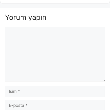
Yorum yapın
Yorum
İsim
E-
posta