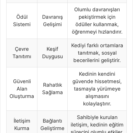
Olumlu davranışları
Ödül
Davranış
pekiştirmek için
Sistemi
Gelişimi
ödüller kullanmak,
öğrenmeyi hızlandırır.
Kediyi farklı ortamlara
Çevre
Keşif
tanıtmak, sosyal
Tanıtımı
Duygusu
becerilerini geliştirir.
Kedinin kendini
Güvenli
güvende hissetmesi,
Rahatlık
Alan
tasmayla yürümeye
Sağlama
Oluşturma
alışmasını
kolaylaştırır.
Sahibiyle kurulan
İletişim
Bağlantı
iletişim, kedinin eğitim
Kurma
Geliştirme
sürecini olumlu etkiler.