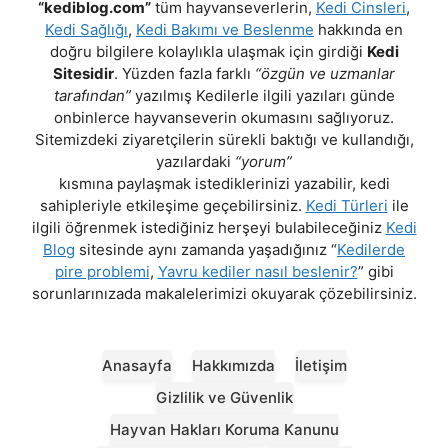
“kediblog.com”
tüm hayvanseverlerin,
Kedi Cinsleri
,
Kedi Sağlığı
,
Kedi Bakımı ve Beslenme
hakkında en
doğru bilgilere kolaylıkla ulaşmak için girdiği
Kedi
Sitesidir
. Yüzden fazla farklı
“özgün ve uzmanlar
tarafından”
yazılmış Kedilerle ilgili yazıları günde
onbinlerce hayvanseverin okumasını sağlıyoruz.
Sitemizdeki ziyaretçilerin sürekli baktığı ve kullandığı,
yazılardaki
“yorum”
kısmına paylaşmak istediklerinizi yazabilir, kedi
sahipleriyle etkileşime geçebilirsiniz.
Kedi Türleri
ile
ilgili öğrenmek istediğiniz herşeyi bulabileceğiniz
Kedi
Blog
sitesinde aynı zamanda yaşadığınız “
Kedilerde
pire problemi
,
Yavru kediler nasıl beslenir?
” gibi
sorunlarınızada makalelerimizi okuyarak çözebilirsiniz.
Anasayfa
Hakkımızda
İletişim
Gizlilik ve Güvenlik
Hayvan Hakları Koruma Kanunu