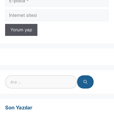
posta
İnternet
sitesi
için
ara
Son Yazılar