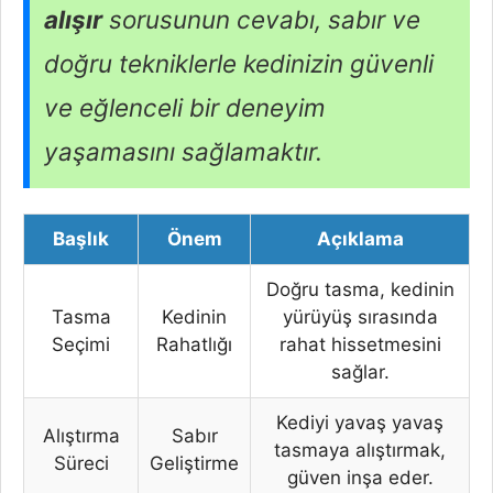
alışır
sorusunun cevabı, sabır ve
doğru tekniklerle kedinizin güvenli
ve eğlenceli bir deneyim
yaşamasını sağlamaktır.
Başlık
Önem
Açıklama
Doğru tasma, kedinin
Tasma
Kedinin
yürüyüş sırasında
Seçimi
Rahatlığı
rahat hissetmesini
sağlar.
Kediyi yavaş yavaş
Alıştırma
Sabır
tasmaya alıştırmak,
Süreci
Geliştirme
güven inşa eder.