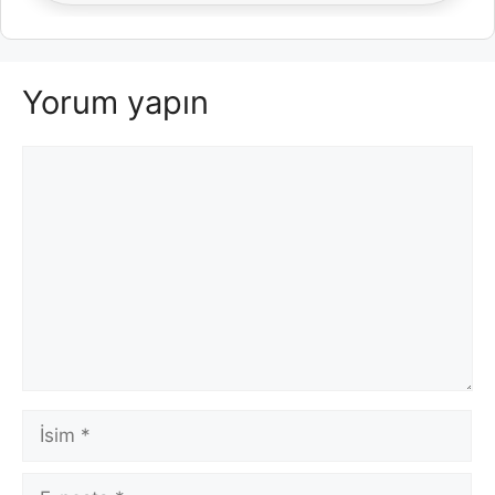
Yorum yapın
Yorum
İsim
E-