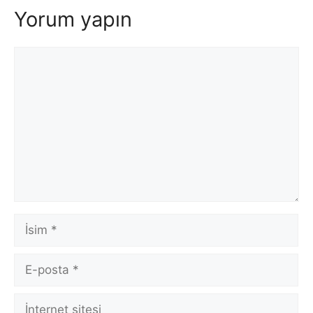
Yorum yapın
Yorum
İsim
E-
posta
İnternet