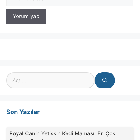
sitesi
için
ara
Son Yazılar
Royal Canin Yetişkin Kedi Maması: En Çok