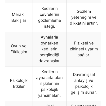
Kedilerin
Gözlem
Meraklı
çevrelerini
yeteneğini ve
Bakışlar
gözlemleme
dikkatini artırır.
isteği.
Aynalarla
oynarken
Fiziksel ve
Oyun ve
kedilerin
zihinsel uyarım
Etkileşim
sergilediği
sağlar.
davranışlar.
Kedilerin
Davranışsal
aynalarla olan
Psikolojik
anlayış ve
ilişkilerinin
Etkiler
psikolojik
psikolojik
gelişim sunar.
yansımaları.