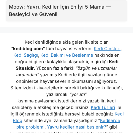
Moow: Yavru Kediler İçin En İyi 5 Mama —
Besleyici ve Güvenli
Kedi denildiğinde akla gelen ilk site olan
“kediblog.com”
tüm hayvanseverlerin,
Kedi Cinsleri
,
Kedi Sağlığı
,
Kedi Bakımı ve Beslenme
hakkında en
doğru bilgilere kolaylıkla ulaşmak için girdiği
Kedi
Sitesidir
. Yüzden fazla farklı
“özgün ve uzmanlar
tarafından”
yazılmış Kedilerle ilgili yazıları günde
onbinlerce hayvanseverin okumasını sağlıyoruz.
Sitemizdeki ziyaretçilerin sürekli baktığı ve kullandığı,
yazılardaki
“yorum”
kısmına paylaşmak istediklerinizi yazabilir, kedi
sahipleriyle etkileşime geçebilirsiniz.
Kedi Türleri
ile
ilgili öğrenmek istediğiniz herşeyi bulabileceğiniz
Kedi
Blog
sitesinde aynı zamanda yaşadığınız “
Kedilerde
pire problemi
,
Yavru kediler nasıl beslenir?
” gibi