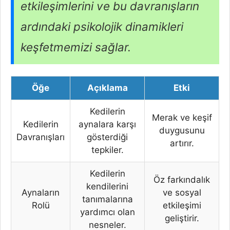
etkileşimlerini ve bu davranışların
ardındaki psikolojik dinamikleri
keşfetmemizi sağlar.
Öğe
Açıklama
Etki
Kedilerin
Merak ve keşif
Kedilerin
aynalara karşı
duygusunu
Davranışları
gösterdiği
artırır.
tepkiler.
Kedilerin
Öz farkındalık
kendilerini
Aynaların
ve sosyal
tanımalarına
Rolü
etkileşimi
yardımcı olan
geliştirir.
nesneler.