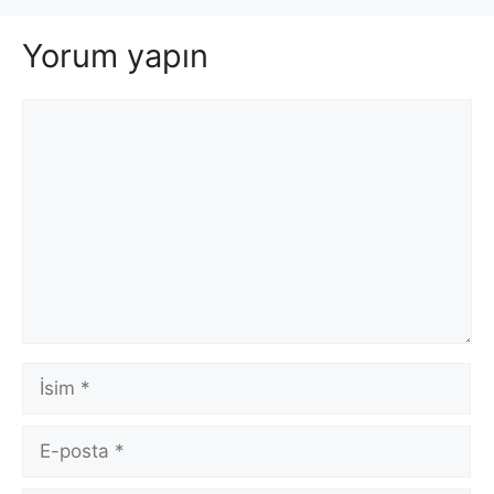
Yorum yapın
Yorum
İsim
E-
posta