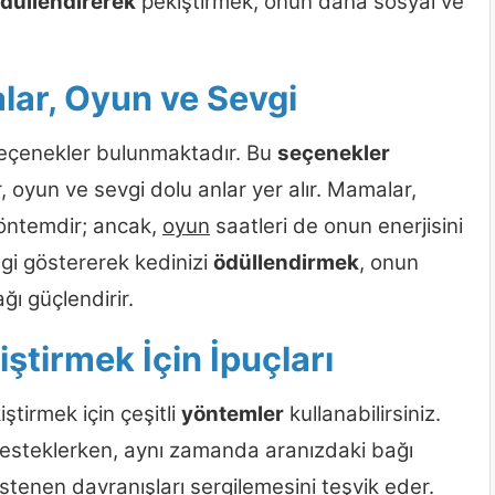
düllendirerek
pekiştirmek, onun daha sosyal ve
lar, Oyun ve Sevgi
 seçenekler bulunmaktadır. Bu
seçenekler
 oyun ve sevgi dolu anlar yer alır. Mamalar,
 yöntemdir; ancak,
oyun
saatleri de onun enerjisini
lgi göstererek kedinizi
ödüllendirmek
, onun
ı güçlendirir.
ştirmek İçin İpuçları
iştirmek için çeşitli
yöntemler
kullanabilirsiniz.
esteklerken, aynı zamanda aranızdaki bağı
istenen davranışları sergilemesini teşvik eder.