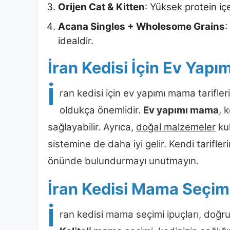
Orijen Cat & Kitten
: Yüksek protein içer
Acana Singles + Wholesome Grains
:
idealdir.
İran Kedisi İçin Ev Yapı
İ
ran kedisi için ev yapımı mama tarifleri
oldukça önemlidir.
Ev yapımı mama
, 
sağlayabilir. Ayrıca,
doğal malzemeler
kul
sistemine de daha iyi gelir. Kendi tarifle
önünde bulundurmayı unutmayın.
İran Kedisi Mama Seçimi
İ
ran kedisi mama seçimi ipuçları, doğru