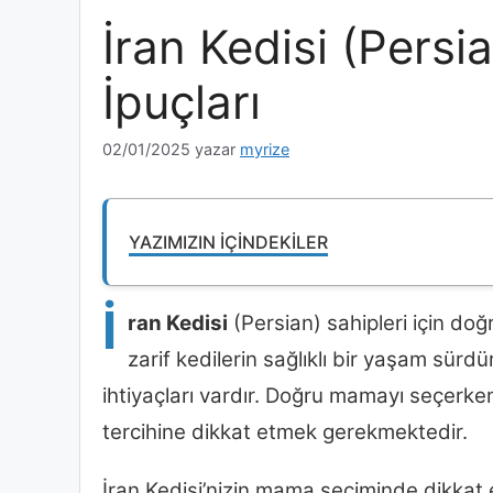
İran Kedisi (Pers
İpuçları
02/01/2025
yazar
myrize
YAZIMIZIN İÇINDEKILER
İ
ran Kedisi
(Persian) sahipleri için do
zarif kedilerin sağlıklı bir yaşam sürdü
ihtiyaçları vardır. Doğru mamayı seçerken
tercihine dikkat etmek gerekmektedir.
İran Kedisi’nizin mama seçiminde dikkat e