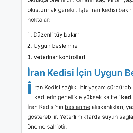
oldukça önemlidir. Onların sağlıklı bir y
oluşturmak gerekir. İşte İran kedisi bak
noktalar:
Düzenli tüy bakımı
Uygun beslenme
Veteriner kontrolleri
İran Kedisi İçin Uygun 
İ
ran Kedisi sağlıklı bir yaşam sürdürebi
kedilerin genellikle yüksek kaliteli
ked
İran Kedisi’nin
beslenme
alışkanlıkları, y
gösterebilir. Yeterli miktarda suyun sağl
öneme sahiptir.