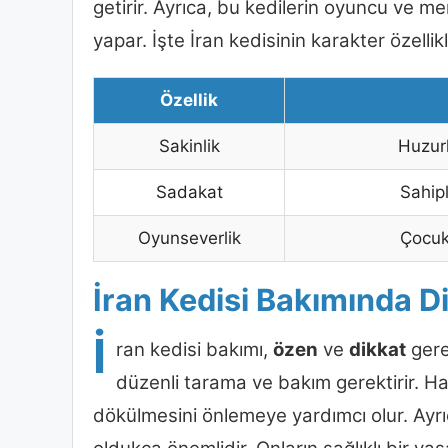
getirir. Ayrıca, bu kedilerin oyuncu ve me
yapar. İşte İran kedisinin karakter özellik
Özellik
Sakinlik
Huzurl
Sadakat
Sahipl
Oyunseverlik
Çocukl
İran Kedisi Bakımında D
İ
ran kedisi bakımı,
özen
ve
dikkat
gerek
düzenli tarama ve bakım gerektirir. Ha
dökülmesini önlemeye yardımcı olur. Ayrıc