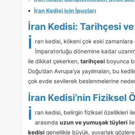
İran Kedisi için İpuçları
İran Kedisi: Tarihçesi v
İ
ran kedisi, kökeni çok eski zamanlara d
İmparatorluğu dönemine kadar uzanm
ile dikkat çekerken,
tarihçesi
boyunca bir
Doğu’dan Avrupa’ya yayılmaları, bu kedil
çok evde sevilerek beslenmelerine nede
İran Kedisi’nin Fiziksel Ö
İ
ran kedisi, belirgin fiziksel özellikleri i
arasında
uzun ve yumuşak tüyleri
il
kedisi
genellikle büyük, yuvarlak gözlere s