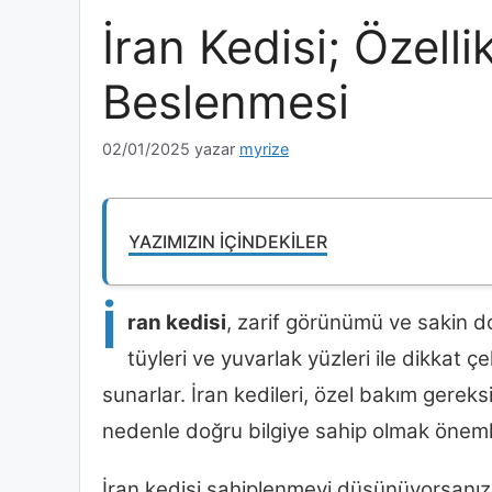
İran Kedisi; Özelli
Beslenmesi
02/01/2025
yazar
myrize
YAZIMIZIN İÇINDEKILER
İ
ran kedisi
, zarif görünümü ve sakin do
tüyleri ve yuvarlak yüzleri ile dikkat ç
sunarlar. İran kedileri, özel bakım gereksi
nedenle doğru bilgiye sahip olmak önemli
İran kedisi sahiplenmeyi düşünüyorsanız, b