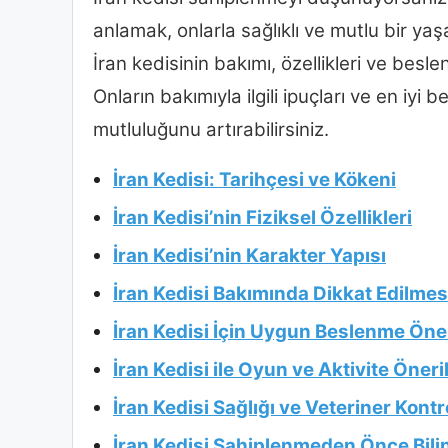
anlamak, onlarla sağlıklı ve mutlu bir y
İran kedisinin bakımı, özellikleri ve besl
Onların bakımıyla ilgili ipuçları ve en iyi
mutluluğunu artırabilirsiniz.
İran Kedisi: Tarihçesi ve Kökeni
İran Kedisi’nin Fiziksel Özellikleri
İran Kedisi’nin Karakter Yapısı
İran Kedisi Bakımında Dikkat Edilmes
İran Kedisi İçin Uygun Beslenme Öner
İran Kedisi ile Oyun ve Aktivite Öneril
İran Kedisi Sağlığı ve Veteriner Kontro
İran Kedisi Sahiplenmeden Önce Bil