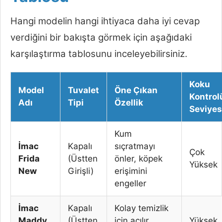
Hangi modelin hangi ihtiyaca daha iyi cevap
verdiğini bir bakışta görmek için aşağıdaki
karşılaştırma tablosunu inceleyebilirsiniz.
Koku
Model
Tuvalet
Öne Çıkan
Kontrol
Adı
Tipi
Özellik
Seviyes
Kum
İmac
Kapalı
sıçratmayı
Çok
Frida
(Üstten
önler, köpek
Yüksek
New
Girişli)
erişimini
engeller
İmac
Kapalı
Kolay temizlik
Maddy
(Üstten
için açılır
Yüksek