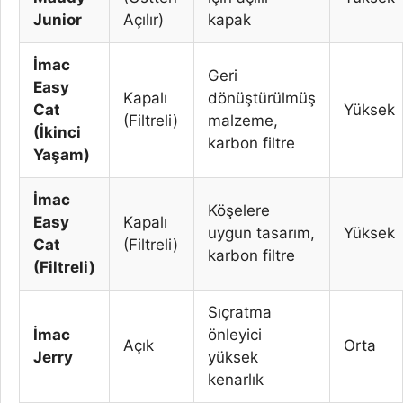
Junior
Açılır)
kapak
İmac
Geri
Easy
Kapalı
dönüştürülmüş
Cat
Yüksek
(Filtreli)
malzeme,
(İkinci
karbon filtre
Yaşam)
İmac
Köşelere
Easy
Kapalı
uygun tasarım,
Yüksek
Cat
(Filtreli)
karbon filtre
(Filtreli)
Sıçratma
İmac
önleyici
Açık
Orta
Jerry
yüksek
kenarlık