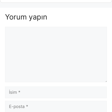
Yorum yapın
Yorum
İsim
E-
posta