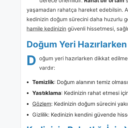
derece önemlidir.
Rahat bir ortam
s
yaşamadan rahatça hareket edebilsin. A
kedinizin doğum sürecini daha huzurlu ge
hamile kedinizin
güvenli hissetmesi, sağlık
Doğum Yeri Hazırlarken
D
oğum yeri hazırlarken dikkat edilme
vardır:
Temizlik
: Doğum alanının temiz olması, 
Yastıklama
: Kedinizin rahat etmesi iç
Gözlem
: Kedinizin doğum sürecini yak
Gizlilik: Kedinizin kendini güvende hiss