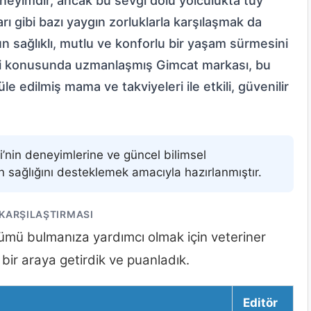
eneyimdir, ancak bu sevgi dolu yolculukta tüy
arı gibi bazı yaygın zorluklarla karşılaşmak da
n sağlıklı, mutlu ve konforlu bir yaşam sürmesini
esi konusunda uzmanlaşmış Gimcat markası, bu
e edilmiş mama ve takviyeleri ile etkili, güvenilir
i’nin deneyimlerine ve güncel bilimsel
n sağlığını desteklemek amacıyla hazırlanmıştır.
 KARŞILAŞTIRMASI
zümü bulmanıza yardımcı olmak için veteriner
 bir araya getirdik ve puanladık.
Editör