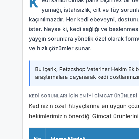
K
edi sahibi olmak paha biçilmez bir d
yumağı, iştahsızlık, cilt ve tüy sorunl
kaçınılmazdır. Her kedi ebeveyni, dostunu
ister. Neyse ki, kedi sağlığı ve beslenm
yaygın sorunlara yönelik özel olarak formül
ve hızlı çözümler sunar.
Bu içerik, Petzzshop Veteriner Hekim Ekib
araştırmalara dayanarak kedi dostlarımızı
KEDI SORUNLARI İÇIN EN İYI GIMCAT ÜRÜNLERI
Kedinizin özel ihtiyaçlarına en uygun çö
hekimlerimizin önerdiği Gimcat ürünlerini