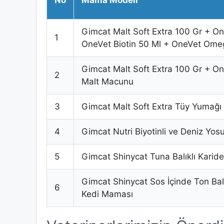
No
Mama Modeli
Gimcat Malt Soft Extra 100 Gr + On
1
OneVet Biotin 50 Ml + OneVet Ome
Gimcat Malt Soft Extra 100 Gr + On
2
Malt Macunu
3
Gimcat Malt Soft Extra Tüy Yumağı
4
Gimcat Nutri Biyotinli ve Deniz Yo
5
Gimcat Shinycat Tuna Balıklı Karid
Gimcat Shinycat Sos İçinde Ton Balı
6
Kedi Maması