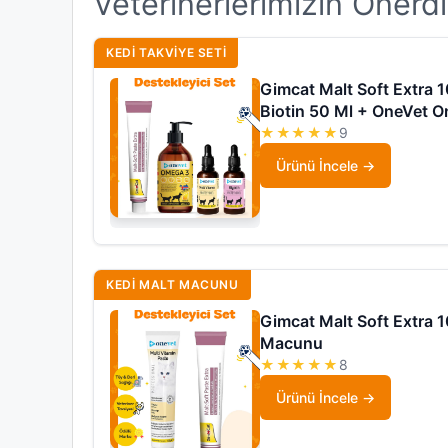
Veterinerlerimizin Önerd
KEDI TAKVIYE SETI
Gimcat Malt Soft Extra 
Biotin 50 Ml + OneVet 
★★★★★
9
Ürünü İncele
KEDI MALT MACUNU
Gimcat Malt Soft Extra 
Macunu
★★★★★
8
Ürünü İncele