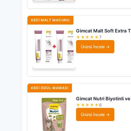
KEDI MALT MACUNU
Gimcat Malt Soft Extra 
★★★★★
7
Ürünü İncele
KEDI ÖDÜL MAMASI
Gimcat Nutri Biyotinli v
★★★★★
6
Ürünü İncele