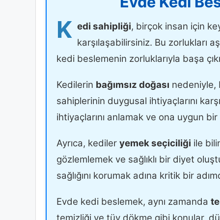
Evde Kedi Bes
K
edi sahipliği
, birçok insan için ke
karşılaşabilirsiniz. Bu zorlukları a
kedi beslemenin zorluklarıyla başa çık
Kedilerin
bağımsız doğası
nedeniyle, b
sahiplerinin duygusal ihtiyaçlarını karş
ihtiyaçlarını anlamak ve ona uygun bi
Ayrıca, kediler
yemek seçiciliği
ile bil
gözlemlemek ve sağlıklı bir diyet oluşt
sağlığını korumak adına kritik bir adımd
Evde kedi beslemek, aynı zamanda
te
temizliği ve tüy dökme gibi konular, dü