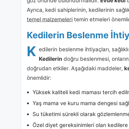
göz önünde bulundurmalıdır.
Evde kedi
b
Ayrıca, kedi sahiplerinin, kedilerinin sağl
temel malzemeleri
temin etmeleri önemlid
Kedilerin Beslenme İhtiy
K
edilerin beslenme ihtiyaçları, sağlıkl
Kedilerin
doğru beslenmesi, onların e
doğrudan etkiler. Aşağıdaki maddeler,
k
önemlidir:
Yüksek kaliteli kedi maması tercih edilm
Yaş mama ve kuru mama dengesi sağla
Su tüketimi sürekli olarak gözlemlenmel
Özel diyet gereksinimleri olan kedilere 