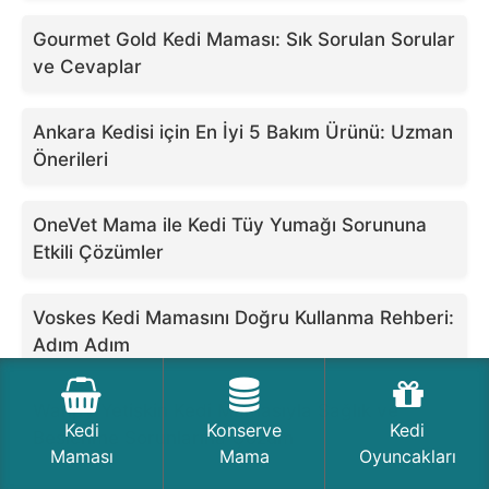
Gourmet Gold Kedi Maması: Sık Sorulan Sorular
ve Cevaplar
Ankara Kedisi için En İyi 5 Bakım Ürünü: Uzman
Önerileri
OneVet Mama ile Kedi Tüy Yumağı Sorununa
Etkili Çözümler
Voskes Kedi Mamasını Doğru Kullanma Rehberi:
Adım Adım
Wanpy Yetişkin Kedi Mamasıyla Sağlık ve
Kedi
Konserve
Kedi
Beslenme Sorunlarına Çözüm
Maması
Mama
Oyuncakları