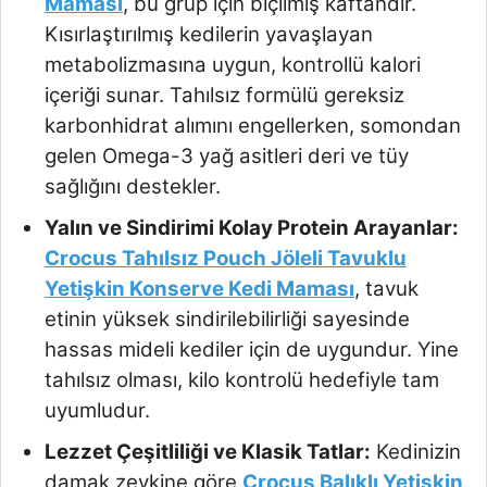
Maması
, bu grup için biçilmiş kaftandır.
Kısırlaştırılmış kedilerin yavaşlayan
metabolizmasına uygun, kontrollü kalori
içeriği sunar. Tahılsız formülü gereksiz
karbonhidrat alımını engellerken, somondan
gelen Omega-3 yağ asitleri deri ve tüy
sağlığını destekler.
Yalın ve Sindirimi Kolay Protein Arayanlar:
Crocus Tahılsız Pouch Jöleli Tavuklu
Yetişkin Konserve Kedi Maması
, tavuk
etinin yüksek sindirilebilirliği sayesinde
hassas mideli kediler için de uygundur. Yine
tahılsız olması, kilo kontrolü hedefiyle tam
uyumludur.
Lezzet Çeşitliliği ve Klasik Tatlar:
Kedinizin
damak zevkine göre
Crocus Balıklı Yetişkin