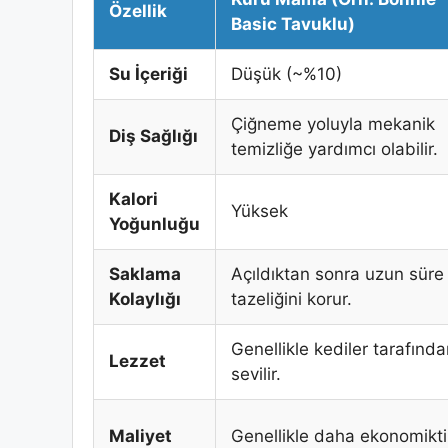
Özellik
Basic Tavuklu)
Su İçeriği
Düşük (~%10)
Çiğneme yoluyla mekanik
Diş Sağlığı
temizliğe yardımcı olabilir.
Kalori
Yüksek
Yoğunluğu
Saklama
Açıldıktan sonra uzun süre
Kolaylığı
tazeliğini korur.
Genellikle kediler tarafınd
Lezzet
sevilir.
Maliyet
Genellikle daha ekonomikti