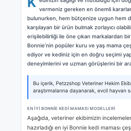
K
edinizin sağlığı ve mutluluğu için d
vermeniz gereken en önemli kararlard
bulunurken, hem bütçenize uygun hem de 
karşılayan bir ürün bulmak zorlayıcı olabi
erişilebilirliği ile öne çıkan markalardan 
Bonnie’nin popüler kuru ve yaş mama çeşitle
ediyor ve kediniz için en doğru seçimi ya
deneyimlerini ve uzman görüşlerini bir ar
Bu içerik, Petzzshop Veteriner Hekim Eki
araştırmalarına dayanarak, evcil hayvan sa
EN İYI BONNIE KEDI MAMASI MODELLERI
Aşağıda, veteriner ekibimizin incelemeleri
hazırladığı en iyi Bonnie kedi maması çeşit