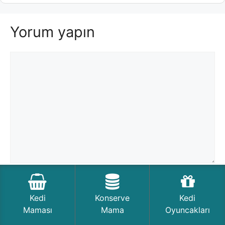
Yorum yapın
Yorum
İsim
Kedi
Konserve
Kedi
E-
Maması
Mama
Oyuncakları
posta