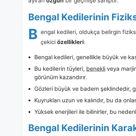
ayıran
özgün
bir geçmişe sahiptir.
Bengal Kedilerinin Fiziks
B
engal kedileri, oldukça belirgin fiziks
çekici
özellikleri
:
Bengal kedileri, genellikle büyük ve kasl
Bu kedilerin tüyleri,
benekli
veya marjin
görünüm kazandırır.
Gözleri büyük ve badem şeklindedir, gen
Kuyrukları uzun ve kalındır, bu da onla
Yüksek enerjileri ile bilinirler, bu ne
Bengal Kedilerinin Karak