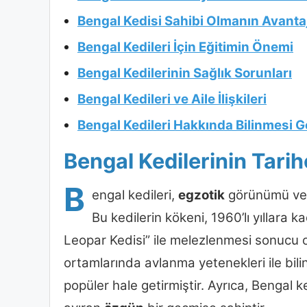
Bengal Kedisi Sahibi Olmanın Avantaj
Bengal Kedileri İçin Eğitimin Önemi
Bengal Kedilerinin Sağlık Sorunları
Bengal Kedileri ve Aile İlişkileri
Bengal Kedileri Hakkında Bilinmesi 
Bengal Kedilerinin Tarih
B
engal kedileri,
egzotik
görünümü ve ha
Bu kedilerin kökeni, 1960’lı yıllara 
Leopar Kedisi” ile melezlenmesi sonucu or
ortamlarında avlanma yetenekleri ile bilini
popüler hale getirmiştir. Ayrıca, Bengal ke