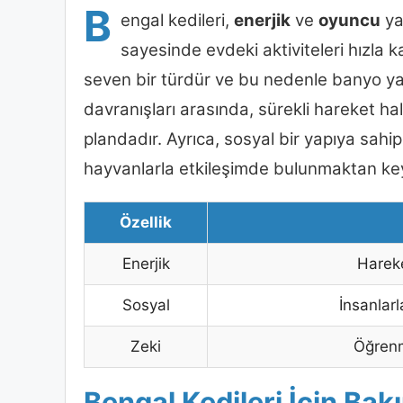
B
engal kedileri,
enerjik
ve
oyuncu
yap
sayesinde evdeki aktiviteleri hızla ka
seven bir türdür ve bu nedenle banyo yap
davranışları arasında, sürekli hareket ha
plandadır. Ayrıca, sosyal bir yapıya sahip 
hayvanlarla etkileşimde bulunmaktan keyif
Özellik
Enerjik
Hareke
Sosyal
İnsanlarl
Zeki
Öğrenm
Bengal Kedileri İçin Bak