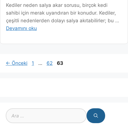
Kediler neden salya akar sorusu, birçok kedi
sahibi için merak uyandıran bir konudur. Kediler,
çeşitli nedenlerden dolayı salya akıtabilirler; bu …
Devamını oku
Sayfa
Sayfa
Sayfa
←
Önceki
1
…
62
63
için
ara