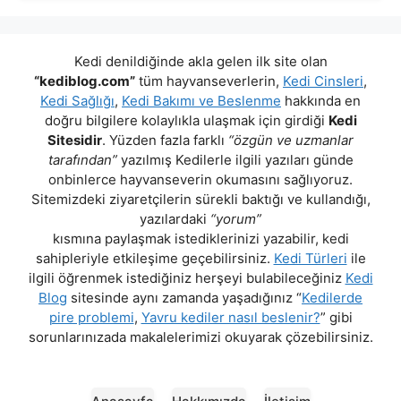
Kedi denildiğinde akla gelen ilk site olan
“kediblog.com”
tüm hayvanseverlerin,
Kedi Cinsleri
,
Kedi Sağlığı
,
Kedi Bakımı ve Beslenme
hakkında en
doğru bilgilere kolaylıkla ulaşmak için girdiği
Kedi
Sitesidir
. Yüzden fazla farklı
“özgün ve uzmanlar
tarafından”
yazılmış Kedilerle ilgili yazıları günde
onbinlerce hayvanseverin okumasını sağlıyoruz.
Sitemizdeki ziyaretçilerin sürekli baktığı ve kullandığı,
yazılardaki
“yorum”
kısmına paylaşmak istediklerinizi yazabilir, kedi
sahipleriyle etkileşime geçebilirsiniz.
Kedi Türleri
ile
ilgili öğrenmek istediğiniz herşeyi bulabileceğiniz
Kedi
Blog
sitesinde aynı zamanda yaşadığınız “
Kedilerde
pire problemi
,
Yavru kediler nasıl beslenir?
” gibi
sorunlarınızada makalelerimizi okuyarak çözebilirsiniz.